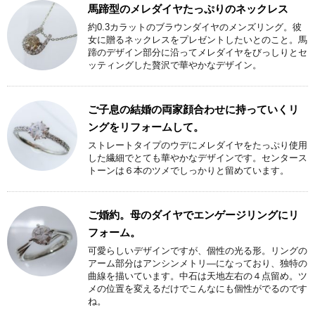
馬蹄型のメレダイヤたっぷりのネックレス
約0.3カラットのブラウンダイヤのメンズリング。彼
女に贈るネックレスをプレゼントしたいとのこと。馬
蹄のデザイン部分に沿ってメレダイヤをびっしりとセ
ッティングした贅沢で華やかなデザイン。
ご子息の結婚の両家顔合わせに持っていくリ
ングをリフォームして。
ストレートタイプのウデにメレダイヤをたっぷり使用
した繊細でとても華やかなデザインです。センタース
トーンは６本のツメでしっかりと留めています。
ご婚約。母のダイヤでエンゲージリングにリ
フォーム。
可愛らしいデザインですが、個性の光る形。リングの
アーム部分はアンシンメトリ―になっており、独特の
曲線を描いています。中石は天地左右の４点留め。ツ
メの位置を変えるだけでこんなにも個性がでるのです
ね。