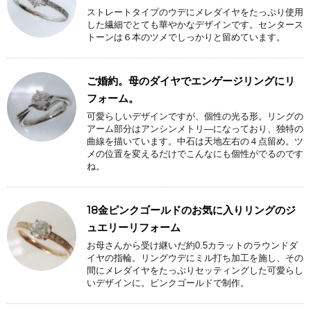
ストレートタイプのウデにメレダイヤをたっぷり使用
した繊細でとても華やかなデザインです。センタース
トーンは６本のツメでしっかりと留めています。
ご婚約。母のダイヤでエンゲージリングにリ
フォーム。
可愛らしいデザインですが、個性の光る形。リングの
アーム部分はアンシンメトリ―になっており、独特の
曲線を描いています。中石は天地左右の４点留め。ツ
メの位置を変えるだけでこんなにも個性がでるのです
ね。
18金ピンクゴールドのお気に入りリングのジ
ュエリーリフォーム
お母さんから受け継いだ約0.5カラットのラウンドダ
イヤの指輪。リングウデにミル打ち加工を施し、その
間にメレダイヤをたっぷりセッティングした可愛らし
いデザインに。ピンクゴールドで制作。