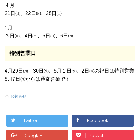
４月
21日㈰、22日㈪、28日㈰
5月
３日㈮、4日㈯、5日㈰、6日㈪
特別営業日
4月29日㈪、30日㈫、5月１日㈬、2日㈭の祝日は特別営業
5月7日㈪からは通常営業です。
-
お知らせ
Twitter
Facebook
Google+
Pocket